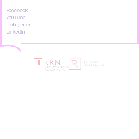
Facebook
YouTube
Instagram
LinkedIn
Organizatorzy:
Wszyscy partnerzy
Polityka prywatności
Mapa strony
Filmy
Bezpłatny wykład notariusza na UTW
Wykład notariusza w szkole