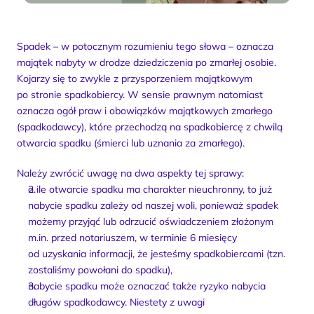
Spadek – w potocznym rozumieniu tego słowa – oznacza 
majątek nabyty w drodze dziedziczenia po zmarłej osobie. 
Kojarzy się to zwykle z przysporzeniem majątkowym 
po stronie spadkobiercy. W sensie prawnym natomiast 
oznacza ogół praw i obowiązków majątkowych zmarłego 
(spadkodawcy), które przechodzą na spadkobiercę z chwilą 
otwarcia spadku (śmierci lub uznania za zmarłego).
Należy zwrócić uwagę na dwa aspekty tej sprawy:
o ile otwarcie spadku ma charakter nieuchronny, to już 
nabycie spadku zależy od naszej woli, ponieważ spadek 
możemy przyjąć lub odrzucić oświadczeniem złożonym 
m.in. przed notariuszem, w terminie 6 miesięcy 
od uzyskania informacji, że jesteśmy spadkobiercami (tzn. 
zostaliśmy powołani do spadku),
nabycie spadku może oznaczać także ryzyko nabycia 
długów spadkodawcy. Niestety z uwagi 