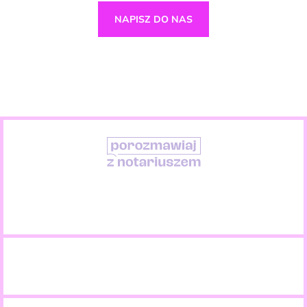
NAPISZ DO NAS
S
t
a
c
j
o
n
a
r
n
i
e
T
e
l
e
f
o
n
i
c
z
n
i
e
O
n
l
i
n
e
17.
Dzień
Otwarty
Notariatu
2
1
l
i
s
t
o
p
a
d
a
2
0
2
6
O
d
w
i
e
d
ź
n
a
s
n
a
: