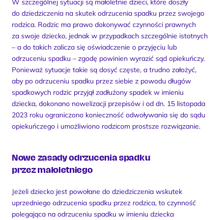
W szczególnej sytuacji są małoletnie dzieci, które doszły 
do dziedziczenia na skutek odrzucenia spadku przez swojego 
rodzica. Rodzic ma prawo dokonywać czynności prawnych 
za swoje dziecko, jednak w przypadkach szczególnie istotnych 
– a do takich zalicza się oświadczenie o przyjęciu lub 
odrzuceniu spadku – zgodę powinien wyrazić sąd opiekuńczy. 
Ponieważ sytuacje takie są dosyć częste, a trudno założyć, 
aby po odrzuceniu spadku przez siebie z powodu długów 
spadkowych rodzic przyjął zadłużony spadek w imieniu 
dziecka, dokonano nowelizacji przepisów i od dn. 15 listopada 
2023 roku ograniczono konieczność odwoływania się do sądu 
opiekuńczego i umożliwiono rodzicom prostsze rozwiązanie.
Nowe zasady odrzucenia spadku 
przez małoletniego
Jeżeli dziecko jest powołane do dziedziczenia wskutek 
uprzedniego odrzucenia spadku przez rodzica, to czynność 
polegająca na odrzuceniu spadku w imieniu dziecka 